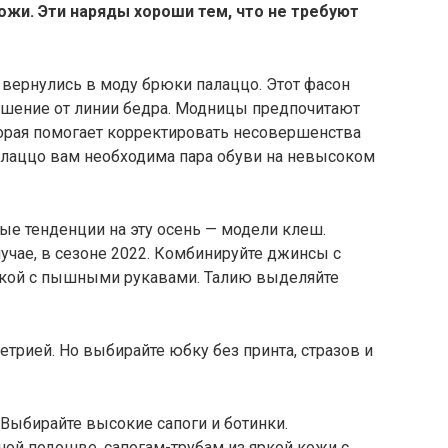
ожи. Эти наряды хороши тем, что не требуют
 вернулись в моду брюки палаццо. Этот фасон
ешение от линии бедра. Модницы предпочитают
торая помогает корректировать несовершенства
палаццо вам необходима пара обуви на невысоком
е тенденции на эту осень — модели клеш.
учае, в сезоне 2022. Комбинируйте джинсы с
узкой с пышными рукавами. Талию выделяйте
рией. Но выбирайте юбку без принта, стразов и
Выбирайте высокие сапоги и ботинки.
ной подошве, сапогам-трубам из яркой кожи с