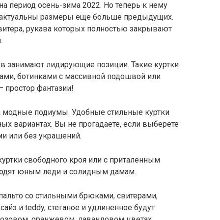
на период осень-зима 2022. Но теперь к нему
ть актуальны размеры еще больше предыдущих.
витера, рукава которых полностью закрывают
.
ов занимают лидирующие позиции. Такие куртки
ами, ботинками с массивной подошвой или
— простор фантазии!
а модные подиумы. Удобные стильные куртки
х вариантах. Вы не прогадаете, если выберете
ми или без украшений.
куртки свободного кроя или с приталенным
дходят юным леди и солидным дамам.
пальто со стильными брюками, свитерами,
йз и teddy, стеганое и удлиненное будут
розовом, оранжевом, лавандовом цветах.