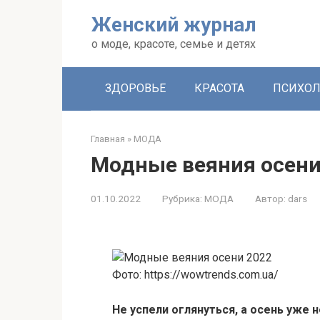
Перейти
Женский журнал
к
контенту
о моде, красоте, семье и детях
ЗДОРОВЬЕ
КРАСОТА
ПСИХОЛ
Главная
»
МОДА
Модные веяния осени
01.10.2022
Рубрика:
МОДА
Автор:
dars
Фото: https://wowtrends.com.ua/
Не успели оглянуться, а осень уже н