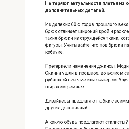
Не теряют актуальности платья из к
дополнительных деталей.
Из далеких 60-х годов прошлого века
брюк отличает широкий крой и раскл
такие брюки из струящейся ткани, ко
фигуры. Учитывайте, что под брюки 
каблуке.
Претерпели изменения джинсы. Модны
Скинни ушли в прошлое, во всяком сл
рубашкой oversize или свитером, бл
широким ремнем.
Дизайнеры предлагают юбки с асиммет
других дополнений.
А какую обувь предлагают стилисты? 
Присмотритесь к ботинкам на трактор