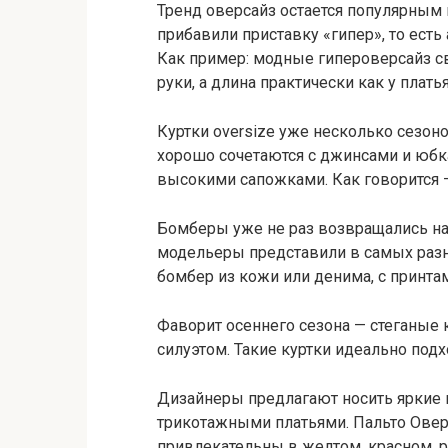
Тренд оверсайз остается популярным 
прибавили приставку «гипер», то ес
Как пример: модные гипероверсайз с
руки, а длина практически как у платья
Куртки oversize уже несколько сезон
хорошо сочетаются с джинсами и юбк
высокими сапожками. Как говорится 
Бомберы уже не раз возвращались н
модельеры представили в самых разны
бомбер из кожи или денима, с принта
Фаворит осеннего сезона — стеганые 
силуэтом. Такие куртки идеально по
Дизайнеры предлагают носить яркие 
трикотажными платьями. Пальто Оверса
привлекательны в желтом, красном, 