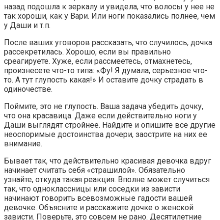
назад подошла к зеркалу и увидела, что волосы у нее не
так хороши, как у Вари. Или ноги показались полнее, чем
у Даши и т.п.
После ваших уговоров рассказать, что случилось, дочка
рассекретилась. Хорошо, если вы правильно
среагируете. Хуже, если рассмеетесь, отмахнетесь,
произнесете что-то типа: «Фу! Я думала, серьезное что-
то. А тут глупость какая!» И оставите дочку страдать в
одиночестве.
Поймите, это не глупость. Ваша задача убедить дочку,
что она красавица. Даже если действительно ноги у
Даши выглядят стройнее. Найдите и опишите все другие
неоспоримые достоинства дочери, заострите на них ее
внимание.
Бывает так, что действительно красивая девочка вдруг
начинает считать себя «страшилой». Обязательно
узнайте, откуда такая реакция. Вполне может случиться
так, что одноклассницы или соседки из зависти
начинают говорить всевозможные гадости вашей
девочке. Объясните и расскажите дочке о женской
зависти. Поверьте, это совсем не рано. Десятилетние