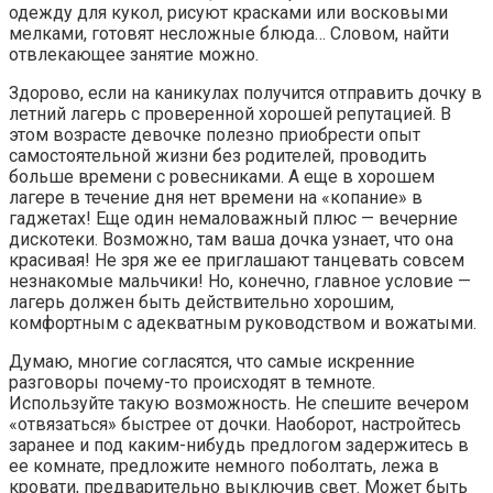
одежду для кукол, рисуют красками или восковыми
мелками, готовят несложные блюда… Словом, найти
отвлекающее занятие можно.
Здорово, если на каникулах получится отправить дочку в
летний лагерь с проверенной хорошей репутацией. В
этом возрасте девочке полезно приобрести опыт
самостоятельной жизни без родителей, проводить
больше времени с ровесниками. А еще в хорошем
лагере в течение дня нет времени на «копание» в
гаджетах! Еще один немаловажный плюс — вечерние
дискотеки. Возможно, там ваша дочка узнает, что она
красивая! Не зря же ее приглашают танцевать совсем
незнакомые мальчики! Но, конечно, главное условие —
лагерь должен быть действительно хорошим,
комфортным с адекватным руководством и вожатыми.
Думаю, многие согласятся, что самые искренние
разговоры почему-то происходят в темноте.
Используйте такую возможность. Не спешите вечером
«отвязаться» быстрее от дочки. Наоборот, настройтесь
заранее и под каким-нибудь предлогом задержитесь в
ее комнате, предложите немного поболтать, лежа в
кровати, предварительно выключив свет. Может быть