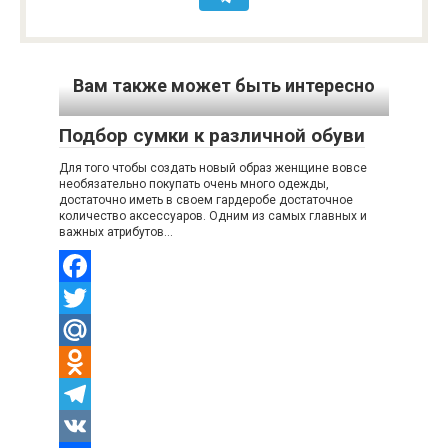
n
и
i
т
Вам также может быть интересно
k
ь
i
Подбор сумки к различной обуви
Для того чтобы создать новый образ женщине вовсе
необязательно покупать очень много одежды,
достаточно иметь в своем гардеробе достаточное
количество аксессуаров. Одним из самых главных и
важных атрибутов…
Facebook
Twitter
Mail.Ru
Odnoklassniki
Telegram