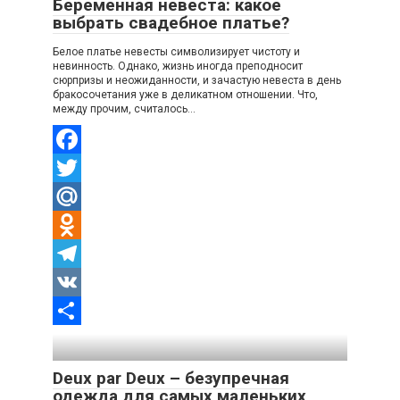
Беременная невеста: какое
выбрать свадебное платье?
Белое платье невесты символизирует чистоту и
невинность. Однако, жизнь иногда преподносит
сюрпризы и неожиданности, и зачастую невеста в день
бракосочетания уже в деликатном отношении. Что,
между прочим, считалось…
Facebook
Twitter
Mail.Ru
Odnoklassniki
Telegram
VK
Отправить
Deux par Deux – безупречная
одежда для самых маленьких