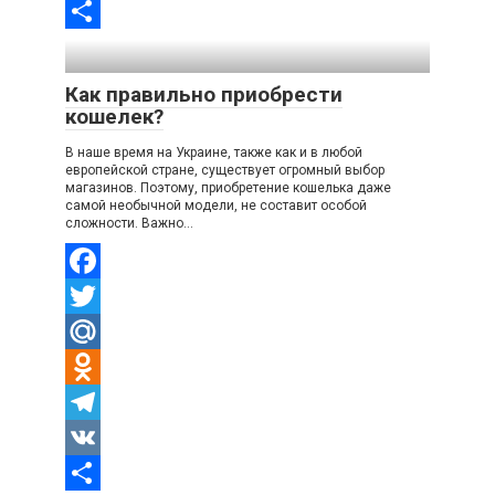
VK
Отправить
Как правильно приобрести
кошелек?
В наше время на Украине, также как и в любой
европейской стране, существует огромный выбор
магазинов. Поэтому, приобретение кошелька даже
самой необычной модели, не составит особой
сложности. Важно…
Facebook
Twitter
Mail.Ru
Odnoklassniki
Telegram
VK