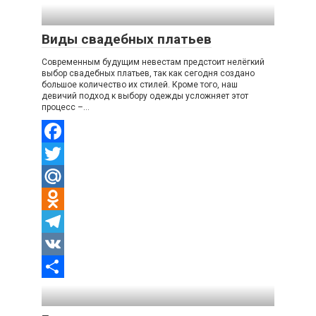
Отправить
Виды свадебных платьев
Современным будущим невестам предстоит нелёгкий
выбор свадебных платьев, так как сегодня создано
большое количество их стилей. Кроме того, наш
девичий подход к выбору одежды усложняет этот
процесс –…
Facebook
Twitter
Mail.Ru
Odnoklassniki
Telegram
VK
Отправить