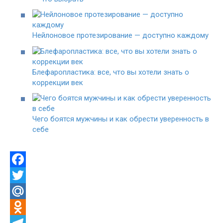
Нейлоновое протезирование — доступно каждому
Блефаропластика: все, что вы хотели знать о
коррекции век
Чего боятся мужчины и как обрести уверенность в
себе
F
a
T
c
w
M