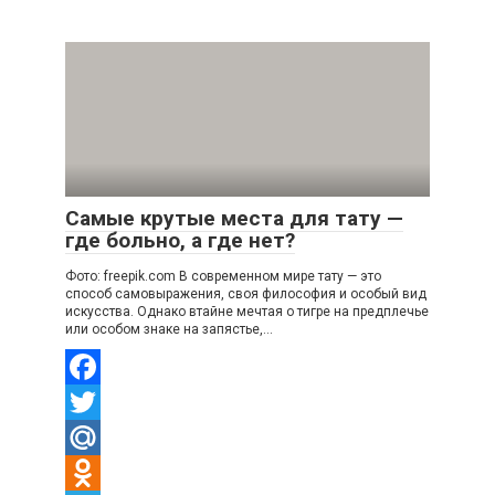
Отправить
Самые крутые места для тату —
где больно, а где нет?
Фото: freepik.com В современном мире тату — это
способ самовыражения, своя философия и особый вид
искусства. Однако втайне мечтая о тигре на предплечье
или особом знаке на запястье,…
Facebook
Twitter
Mail.Ru