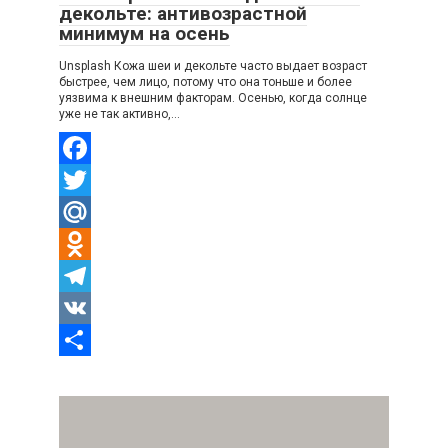
декольте: антивозрастной
минимум на осень
Unsplash Кожа шеи и декольте часто выдает возраст
быстрее, чем лицо, потому что она тоньше и более
уязвима к внешним факторам. Осенью, когда солнце
уже не так активно,…
Facebook
Twitter
Mail.Ru
Odnoklassniki
Telegram
VK
Отправить