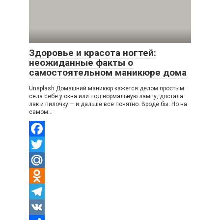
Здоровье и красота ногтей:
неожиданные факты о
самостоятельном маникюре дома
Unsplash Домашний маникюр кажется делом простым:
села себе у окна или под нормальную лампу, достала
лак и пилочку — и дальше все понятно. Вроде бы. Но на
самом…
Facebook
Twitter
Mail.Ru
Odnoklassniki
Telegram