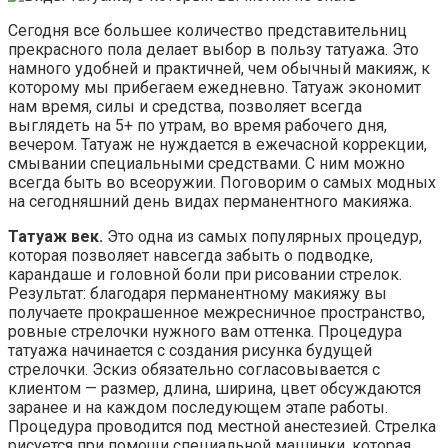
Сегодня все большее количество представительниц
прекрасного пола делает выбор в пользу татуажа. Это
намного удобней и практичней, чем обычный макияж, к
которому мы прибегаем ежедневно. Татуаж экономит
нам время, силы и средства, позволяет всегда
выглядеть на 5+ по утрам,
во время рабочего дня,
вечером. Татуаж не нуждается в ежечасной коррекции,
смывании специальными средствами. С ним можно
всегда быть во всеоружии. Поговорим о самых модных
на сегодняшний день видах перманентного макияжа.
Татуаж век.
Это одна из самых популярных процедур,
которая позволяет навсегда забыть о подводке,
карандаше и головной боли при рисовании стрелок.
Результат: благодаря перманентному макияжу вы
получаете прокрашенное межресничное пространство,
ровные стрелочки нужного вам оттенка. Процедура
татуажа начинается с создания рисунка будущей
стрелочки. Эскиз обязательно согласовывается с
клиентом — размер, длина, ширина, цвет обсуждаются
заранее и на каждом последующем этапе работы.
Процедура проводится под местной анестезией. Стрелка
рисуется при помощи специальной машинки, которая