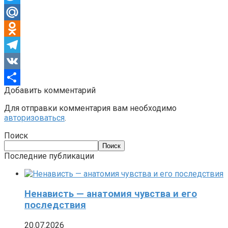
Twitter
Mail.Ru
Odnoklassniki
Telegram
VK
Добавить комментарий
Отправить
Для отправки комментария вам необходимо
авторизоваться
.
Поиск
Поиск
Последние публикации
Ненависть — анатомия чувства и его
последствия
20.07.2026