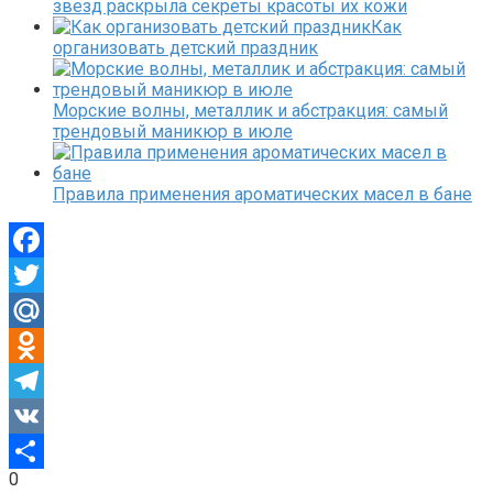
звезд раскрыла секреты красоты их кожи
Как
организовать детский праздник
Морские волны, металлик и абстракция: самый
трендовый маникюр в июле
Правила применения ароматических масел в бане
Facebook
Twitter
Mail.Ru
Odnoklassniki
Telegram
VK
0
Отправить