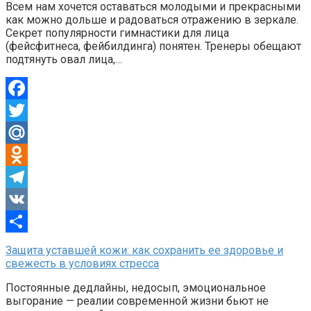
Всем нам хочется оставаться молодыми и прекрасными
как можно дольше и радоваться отражению в зеркале.
Секрет популярности гимнастики для лица
(фейсфитнеса, фейбилдинга) понятен. Тренеры обещают
подтянуть овал лица,…
Facebook
Twitter
Mail.Ru
Odnoklassniki
Telegram
VK
Отправить
Защита уставшей кожи: как сохранить ее здоровье и
свежесть в условиях стресса
Постоянные дедлайны, недосып, эмоциональное
выгорание — реалии современной жизни бьют не