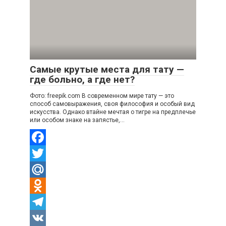
Самые крутые места для тату —
где больно, а где нет?
Фото: freepik.com В современном мире тату — это
способ самовыражения, своя философия и особый вид
искусства. Однако втайне мечтая о тигре на предплечье
или особом знаке на запястье,…
Facebook
Twitter
Mail.Ru
Odnoklassniki
Telegram