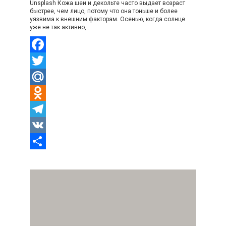
Unsplash Кожа шеи и декольте часто выдает возраст
быстрее, чем лицо, потому что она тоньше и более
уязвима к внешним факторам. Осенью, когда солнце
уже не так активно,…
Facebook
Twitter
Mail.Ru
Odnoklassniki
Telegram
VK
Отправить