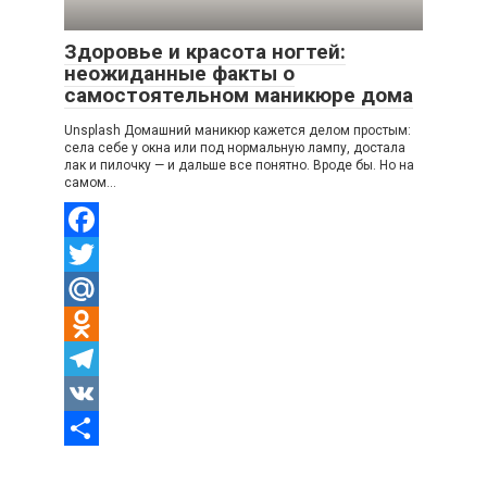
Здоровье и красота ногтей:
неожиданные факты о
самостоятельном маникюре дома
Unsplash Домашний маникюр кажется делом простым:
села себе у окна или под нормальную лампу, достала
лак и пилочку — и дальше все понятно. Вроде бы. Но на
самом…
Facebook
Twitter
Mail.Ru
Odnoklassniki
Telegram
VK
Отправить