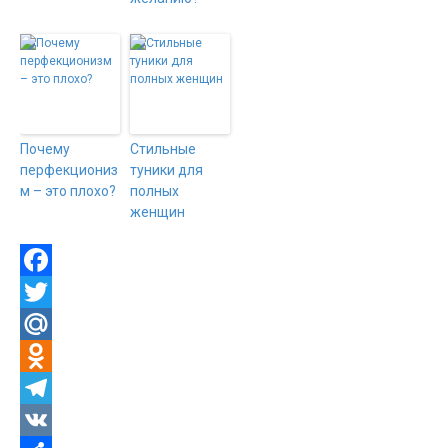
Почему
Стильные
перфекциониз
туники для
м – это плохо?
полных
женщин
F
a
T
c
w
M
e
i
a
O
b
t
i
d
T