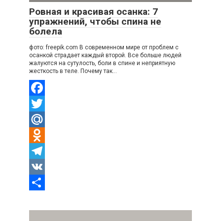
Ровная и красивая осанка: 7
упражнений, чтобы спина не
болела
фото: freepik.com В современном мире от проблем с
осанкой страдает каждый второй. Все больше людей
жалуются на сутулость, боли в спине и неприятную
жесткость в теле. Почему так…
Facebook
Twitter
Mail.Ru
Odnoklassniki
Telegram
VK
Отправить