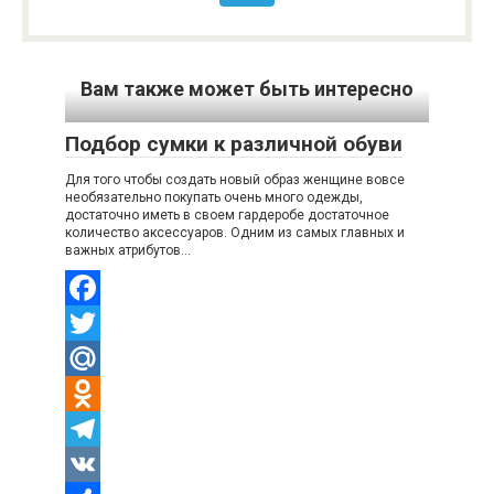
n
и
i
т
Вам также может быть интересно
k
ь
i
Подбор сумки к различной обуви
Для того чтобы создать новый образ женщине вовсе
необязательно покупать очень много одежды,
достаточно иметь в своем гардеробе достаточное
количество аксессуаров. Одним из самых главных и
важных атрибутов…
Facebook
Twitter
Mail.Ru
Odnoklassniki
Telegram