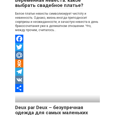
Беременная невеста: какое
выбрать свадебное платье?
Белое платье невесты символизирует чистоту и
невинность. Однако, жизнь иногда преподносит
сюрпризы и неожиданности, и зачастую невеста в день
бракосочетания уже в деликатном отношении. Что,
между прочим, считалось…
Facebook
Twitter
Mail.Ru
Odnoklassniki
Telegram
VK
Отправить
Deux par Deux – безупречная
одежда для самых маленьких