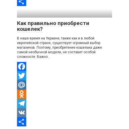
VK
Отправить
Как правильно приобрести
кошелек?
В наше время на Украине, также как и в любой
европейской стране, существует огромный выбор
магазинов. Поэтому, приобретение кошелька даже
самой необычной модели, не составит особой
сложности. Важно…
Facebook
Twitter
Mail.Ru
Odnoklassniki
Telegram
VK