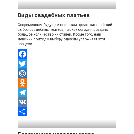
Отправить
Виды свадебных платьев
Современным будущим невестам предстоит нелёгкий
выбор свадебных платьев, так как сегодня создано
большое количество их стилей. Кроме того, наш
девичий подход к выбору одежды усложняет этот
процесс –…
Facebook
Twitter
Mail.Ru
Odnoklassniki
Telegram
VK
Отправить