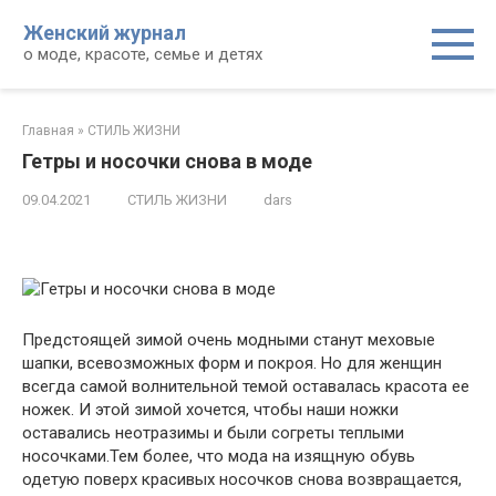
Перейти
Женский журнал
к
о моде, красоте, семье и детях
контенту
Главная
»
СТИЛЬ ЖИЗНИ
Гетры и носочки снова в моде
09.04.2021
СТИЛЬ ЖИЗНИ
dars
Предстоящей зимой очень модными станут меховые
шапки, всевозможных форм и покроя. Но для женщин
всегда самой волнительной темой оставалась красота ее
ножек. И этой зимой хочется, чтобы наши ножки
оставались неотразимы и были согреты теплыми
носочками.Тем более, что мода
на изящную обувь
одетую поверх красивых носочков снова возвращается,