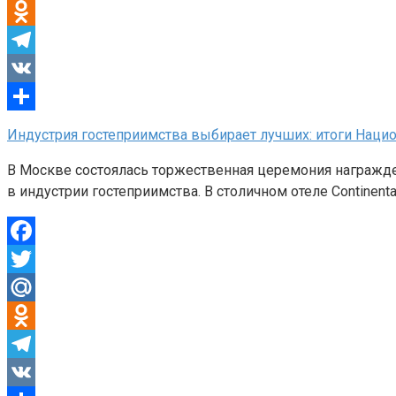
Mail.Ru
Odnoklassniki
Telegram
VK
Отправить
Индустрия гостеприимства выбирает лучших: итоги Наци
В Москве состоялась торжественная церемония награжде
в индустрии гостеприимства. В столичном отеле Continen
Facebook
Twitter
Mail.Ru
Odnoklassniki
Telegram