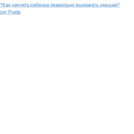
Как научить ребенка правильно выражать эмоции?
сит Prada