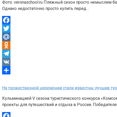
Фото: veronaschool.ru Пляжный сезон просто немыслим без
Однако недостаточно просто купить перед…
Facebook
Twitter
Mail.Ru
Odnoklassniki
Telegram
VK
Отправить
На торжественной церемонии стали известны лучшие ту
Кульминацией V сезона туристического конкурса «Комсо
проекты для путешествий и отдыха в России. Победител