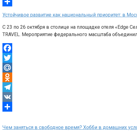
VK
Отправить
Устойчивое развитие как национальный приоритет: в Мо
С 23 по 26 октября в столице на площадке отеля «Edge
TRAVEL. Мероприятие федерального масштаба объединил
Facebook
Twitter
Mail.Ru
Odnoklassniki
Telegram
VK
Отправить
Чем заняться в свободное время? Хобби в домашних усл