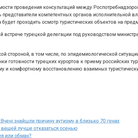
имости проведения консультаций между Роспотребнадзоро
ть представители компетентных органов исполнительной вл
та будет проходить осмотр туристических объектов на пред
 встрече турецкой делегации под руководством министра
й стороной, в том числе, по эпидемиологической ситуации
ки готовности турецких курортов к приему российских тур
у и комфортному восстановлению взаимных туристических
Вчені знайшли причину аутизму в близько 70 генах
х вещей лучше отказаться осенью
ея или обман?