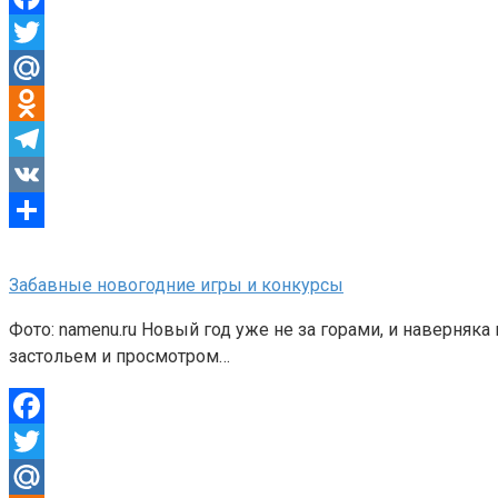
Facebook
Twitter
Mail.Ru
Odnoklassniki
Telegram
VK
Отправить
Забавные новогодние игры и конкурсы
Фото: namenu.ru Новый год уже не за горами, и наверняк
застольем и просмотром…
Facebook
Twitter