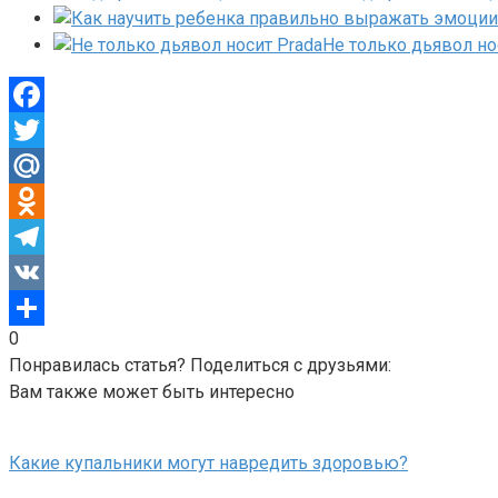
Не только дьявол но
Facebook
Twitter
Mail.Ru
Odnoklassniki
Telegram
VK
0
Отправить
Понравилась статья? Поделиться с друзьями:
Вам также может быть интересно
Какие купальники могут навредить здоровью?