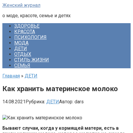
Перейти
Женский журнал
к
о моде, красоте, семье и детях
контенту
ЗДОРОВЬЕ
КРАСОТА
ПСИХОЛОГИЯ
МОДА
ДЕТИ
ОТДЫХ
СТИЛЬ ЖИЗНИ
СЕМЬЯ
Главная
»
ДЕТИ
Как хранить материнское молоко
14.08.2021
Рубрика:
ДЕТИ
Автор:
dars
Бывают случаи, когда у кормящей матери, есть в