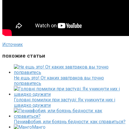
Источник
похожие статьи
Не ешь это! От каких завтраков вы точно
поправитесь
Головні помилки при застуді: Як уникнути них і
швидко одужати
Пениафобия, или боязнь бедности: как справиться?
Манго