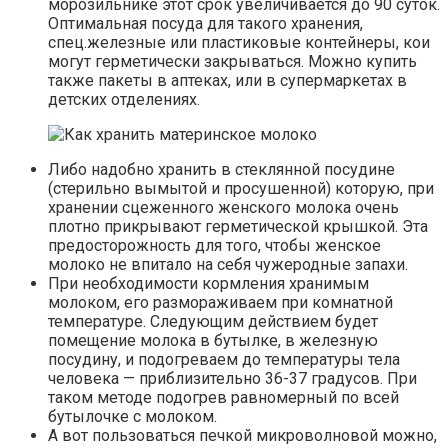
морозильнике этот срок увеличивается до 90 суток.
Оптимальная посуда для такого хранения,
спец.железные или пластиковые контейнеры, кои
могут герметически закрываться. Можно купить
также пакеты в аптеках, или в супермаркетах в
детских отделениях.
Либо надобно хранить в стеклянной посудине
(стерильно вымытой и просушенной) которую, при
хранении сцеженного женского молока очень
плотно прикрывают герметической крышкой. Эта
предосторожность для того, чтобы женское
молоко не впитало на себя чужеродные запахи.
При необходимости кормления хранимым
молоком, его размораживаем при комнатной
температуре. Следующим действием будет
помещение молока в бутылке, в железную
посудину, и подогреваем до температуры тела
человека — приблизительно 36-37 градусов. При
таком методе подогрев равномерный по всей
бутылочке с молоком.
А вот пользоваться печкой микроволновой можно,