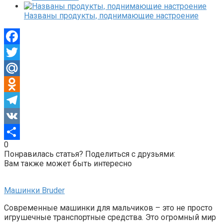
Названы продукты, поднимающие настроение
Facebook
Twitter
Mail.Ru
Odnoklassniki
Telegram
VK
0
Отправить
Понравилась статья? Поделиться с друзьями:
Вам также может быть интересно
Машинки Bruder
Современные машинки для мальчиков – это не просто
игрушечные транспортные средства. Это огромный мир