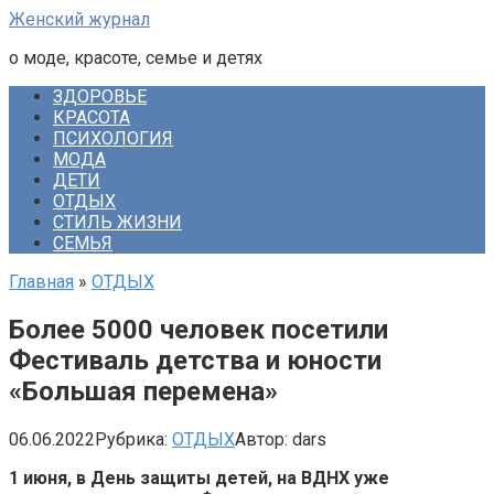
Перейти
Женский журнал
к
о моде, красоте, семье и детях
контенту
ЗДОРОВЬЕ
КРАСОТА
ПСИХОЛОГИЯ
МОДА
ДЕТИ
ОТДЫХ
СТИЛЬ ЖИЗНИ
СЕМЬЯ
Главная
»
ОТДЫХ
Более 5000 человек посетили
Фестиваль детства и юности
«Большая перемена»
06.06.2022
Рубрика:
ОТДЫХ
Автор:
dars
1 июня, в День защиты детей, на ВДНХ уже