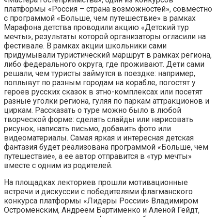
платформы «Россия – страна возможностей», совместно
с программой «Больше, чем путешествие» в рамках
Марафона детства проводили акцию «Детский тур
мечты», результаты которой организаторы огласили на
фестивале. В рамках акции школьники сами
придумывали туристический маршрут в рамках региона,
либо федерального округа, где проживают. Дети сами
решали, чем туристы займутся в поездке: например,
поплывут по разным городам на корабле, погостят у
героев русских сказок в этно-комплексах или посетят
разные уголки региона, гуляя по паркам аттракционов и
циркам. Рассказать о туре можно было в любой
творческой форме: сделать слайды или нарисовать
рисунок, написать письмо, добавить фото или
видеоматериалы. Самая яркая и интересная детская
фантазия будет реализована программой «Больше, чем
путешествие», а ее автор отправится в «тур мечты»
вместе с одним из родителей.
На площадках лекториев прошли мотивационные
встречи и дискуссии с победителями флагманского
конкурса платформы «Лидеры России» Владимиром
Остроменским, Андреем Бартименко и Аленой Гейдт,